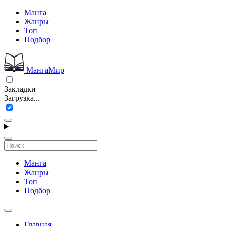
Манга
Жанры
Топ
Подбор
МангаМир
Закладки
Загрузка...
Манга
Жанры
Топ
Подбор
Главная