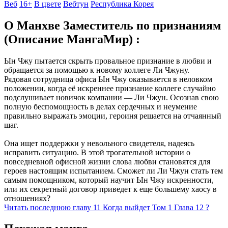
Веб
16+
В цвете
Вебтун
Республика Корея
О Манхве Заместитель по признаниям
(Описание МангаМир) :
Ын Чжу пытается скрыть провальное признание в любви и
обращается за помощью к новому коллеге Ли Чжуну.
Рядовая сотрудница офиса Ын Чжу оказывается в неловком
положении, когда её искреннее признание коллеге случайно
подслушивает новичок компании — Ли Чжун. Осознав свою
полную беспомощность в делах сердечных и неумение
правильно выражать эмоции, героиня решается на отчаянный
шаг.
Она ищет поддержки у невольного свидетеля, надеясь
исправить ситуацию. В этой трогательной истории о
повседневной офисной жизни слова любви становятся для
героев настоящим испытанием. Сможет ли Ли Чжун стать тем
самым помощником, который научит Ын Чжу искренности,
или их секретный договор приведет к еще большему хаосу в
отношениях?
Читать последнюю главу
11
Когда выйдет Том 1 Глава 12 ?