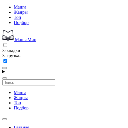
Манга
Жанры
Топ
Подбор
МангаМир
Закладки
Загрузка...
Манга
Жанры
Топ
Подбор
Главная