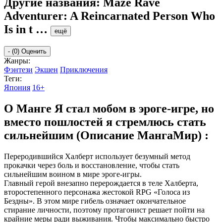
Другие названия:
Maze Rave
Adventurer: A Reincarnated Person Who
Is in t
…
ещё
-
(0)
Оценить
Жанры:
Фэнтези
Экшен
Приключения
Теги:
Япония
16+
О Манге Я стал мобом в эроге-игре, но
вместо пошлостей я стремлюсь стать
сильнейшим (Описание МангаМир) :
Переродившийся Халберт использует безумный метод
прокачки через боль и восстановление, чтобы стать
сильнейшим воином в мире эроге-игры.
Главный герой внезапно перерождается в теле Халберта,
второстепенного персонажа жестокой RPG «Голоса из
Бездны». В этом мире гибель означает окончательное
стирание личности, поэтому протагонист решает пойти на
крайние меры ради выживания. Чтобы максимально быстро