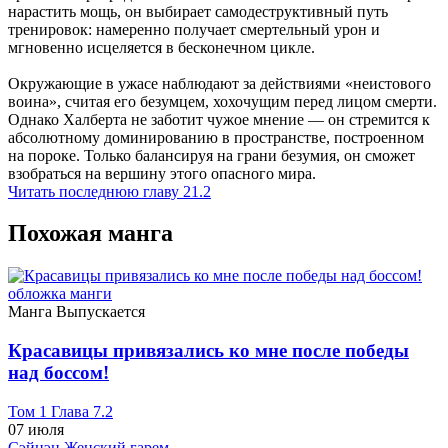
нарастить мощь, он выбирает самодеструктивный путь
тренировок: намеренно получает смертельный урон и
мгновенно исцеляется в бесконечном цикле.
Окружающие в ужасе наблюдают за действиями «неистового
воина», считая его безумцем, хохочущим перед лицом смерти.
Однако Халберта не заботит чужое мнение — он стремится к
абсолютному доминированию в пространстве, построенном
на пороке. Только балансируя на грани безумия, он сможет
взобраться на вершину этого опасного мира.
Читать последнюю главу
21.2
Похожая манга
Манга
Выпускается
Красавицы привязались ко мне после победы
над боссом!
Том 1 Глава 7.2
07 июля
Сэйнэн
Женский гарем