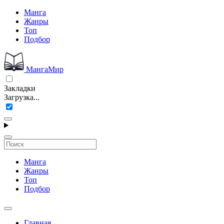
Манга
Жанры
Топ
Подбор
МангаМир
Закладки
Загрузка...
Манга
Жанры
Топ
Подбор
Главная