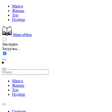
Манга
Жанры
Топ
Подбор
МангаМир
Закладки
Загрузка...
Манга
Жанры
Топ
Подбор
Главная