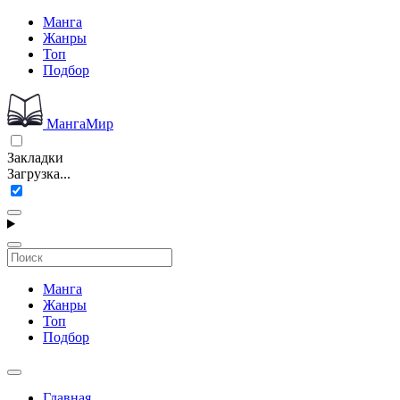
Манга
Жанры
Топ
Подбор
МангаМир
Закладки
Загрузка...
Манга
Жанры
Топ
Подбор
Главная