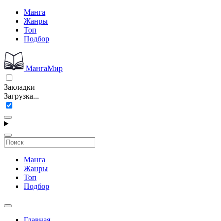
Манга
Жанры
Топ
Подбор
МангаМир
Закладки
Загрузка...
Манга
Жанры
Топ
Подбор
Главная