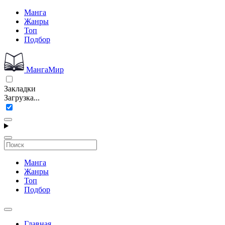
Манга
Жанры
Топ
Подбор
МангаМир
Закладки
Загрузка...
Манга
Жанры
Топ
Подбор
Главная