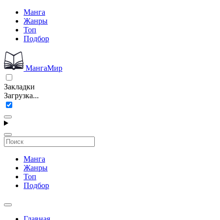
Манга
Жанры
Топ
Подбор
МангаМир
Закладки
Загрузка...
Манга
Жанры
Топ
Подбор
Главная