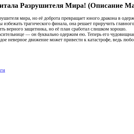
питала Разрушителя Мира! (Описание М
рушителя мира, но её доброта превращает юного дракона в одер
бы избежать трагического финала, она решает приручить главног
ить верного защитника, но её план сработал слишком хорошо.
сительнице — он буквально одержим ею. Теперь его чудовищная 
ое неверное движение может привести к катастрофе, ведь любовь