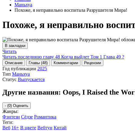
Маньхуа
Похоже, я неправильно воспитала Разрушителя Мира!
Похоже, я неправильно воспи
В закладки
Читать
Читать последнюю главу
48
Когда выйдет Том 1 Глава 49 ?
Описание
Главы (48)
Комментарии
Рецензии
Год публикации
2025
Тип
Маньхуа
Статус
Выпускается
Другие названия:
Oops, I Raised the Wor
-
(0)
Оценить
Жанры:
Фэнтези
Сёдзе
Романтика
Теги:
Веб
16+
В цвете
Вебтун
Китай