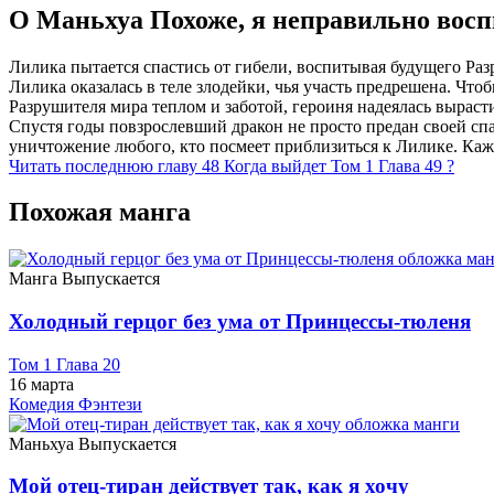
О Маньхуа Похоже, я неправильно вос
Лилика пытается спастись от гибели, воспитывая будущего Раз
Лилика оказалась в теле злодейки, чья участь предрешена. Что
Разрушителя мира теплом и заботой, героиня надеялась выраст
Спустя годы повзрослевший дракон не просто предан своей спа
уничтожение любого, кто посмеет приблизиться к Лилике. Кажд
Читать последнюю главу
48
Когда выйдет Том 1 Глава 49 ?
Похожая манга
Манга
Выпускается
Холодный герцог без ума от Принцессы-тюленя
Том 1 Глава 20
16 марта
Комедия
Фэнтези
Маньхуа
Выпускается
Мой отец-тиран действует так, как я хочу