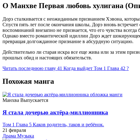
О Манхве Первая любовь хулигана (Оп
Дорэ сталкивается с неожиданным признанием Хэвона, который 
Спустя пять лет после окончания школы, Дорэ вновь встречает
воспоминаний внезапно не признается, что его чувства всегда
Однако вместо романтической идиллии Дорэ ждет шокирующее о
превращая долгожданное признание в абсурдную ситуацию.
Действительно ли старая искра все еще жива или за этим призн
прошлых обид и настоящих обязательств.
Читать последнюю главу
41
Когда выйдет Том 1 Глава 42 ?
Похожая манга
Манхва
Выпускается
Я стала дочерью актёра-миллионника
Том 1 Глава 5 Каков родитель, таков и ребёнок.
21 февраля
Драма
Музыка