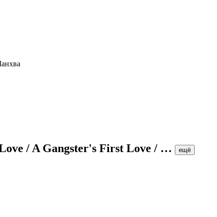
Love / A Gangster's First Love /
…
ещё