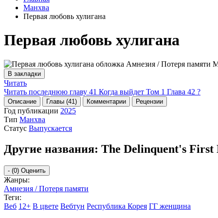
Манхва
Первая любовь хулигана
Первая любовь хулигана
В закладки
Читать
Читать последнюю главу
41
Когда выйдет Том 1 Глава 42 ?
Описание
Главы (41)
Комментарии
Рецензии
Год публикации
2025
Тип
Манхва
Статус
Выпускается
Другие названия:
The Delinquent's First 
-
(0)
Оценить
Жанры:
Амнезия / Потеря памяти
Теги:
Веб
12+
В цвете
Вебтун
Республика Корея
ГГ женщина