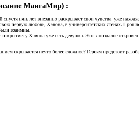
исание МангаМир) :
спустя пять лет внезапно раскрывает свои чувства, уже находяс
 свою первую любовь, Хэвона, в университетских стенах. Прошл
 были взаимны.
ткрытие: у Хэвона уже есть девушка. Это запоздалое откровени
анием скрывается нечто более сложное? Героям предстоит разобр