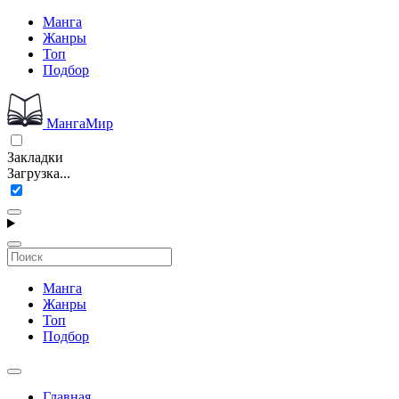
Манга
Жанры
Топ
Подбор
МангаМир
Закладки
Загрузка...
Манга
Жанры
Топ
Подбор
Главная