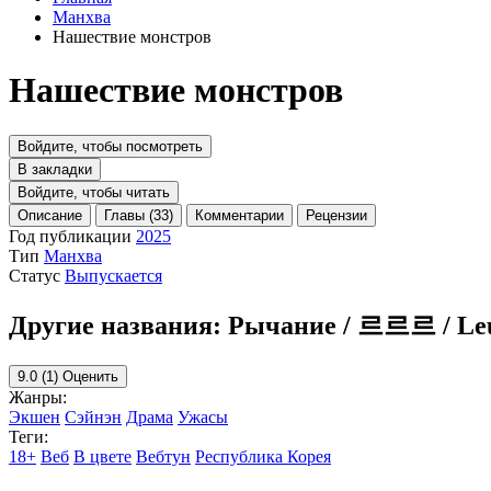
Манхва
Нашествие монстров
Нашествие монстров
Войдите, чтобы посмотреть
В закладки
Войдите, чтобы читать
Описание
Главы (33)
Комментарии
Рецензии
Год публикации
2025
Тип
Манхва
Статус
Выпускается
Другие названия:
Рычание / 르르르 / Leu
9.0
(1)
Оценить
Жанры:
Экшен
Сэйнэн
Драма
Ужасы
Теги:
18+
Веб
В цвете
Вебтун
Республика Корея