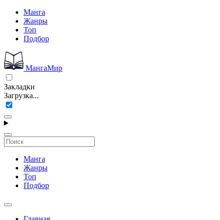
Манга
Жанры
Топ
Подбор
МангаМир
Закладки
Загрузка...
Манга
Жанры
Топ
Подбор
Главная