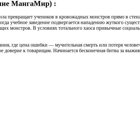
ние МангаМир) :
 сила превращает учеников в кровожадных монстров прямо в стен
гда учебное заведение подвергается нападению жуткого сущест
ющих монстров. В условиях тотального хаоса привычные социал
ания, где цена ошибки — мучительная смерть или потеря челове
кое доверие к товарищам. Начинается бесконечная битва за выж