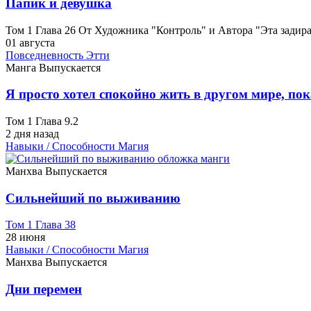
Папик и девушка
Том 1 Глава 26 От Художника "Контроль" и Автора "Эта задир
01 августа
Повседневность
Этти
Манга
Выпускается
Я просто хотел спокойно жить в другом мире, пока
Том 1 Глава 9.2
2 дня назад
Навыки / Способности
Магия
Манхва
Выпускается
Сильнейший по выживанию
Том 1 Глава 38
28 июня
Навыки / Способности
Магия
Манхва
Выпускается
Дни перемен