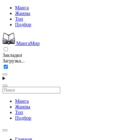
Манга
Жанры
Топ
Подбор
МангаМир
Закладки
Загрузка...
Манга
Жанры
Топ
Подбор
Главная