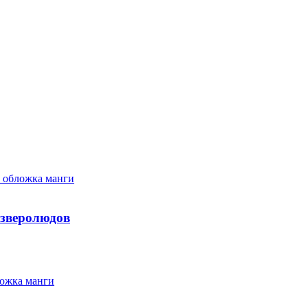
-зверолюдов