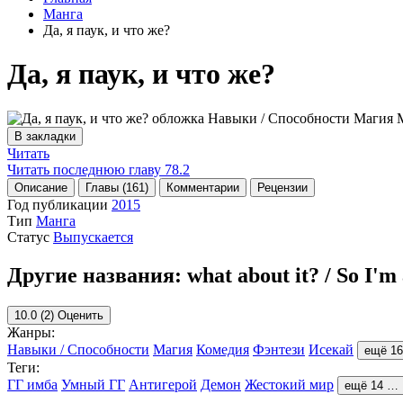
Манга
Да, я паук, и что же?
Да, я паук, и что же?
В закладки
Читать
Читать последнюю главу
78.2
Описание
Главы (161)
Комментарии
Рецензии
Год публикации
2015
Тип
Манга
Статус
Выпускается
Другие названия:
what about it? / So I'm
10.0
(2)
Оценить
Жанры:
Навыки / Способности
Магия
Комедия
Фэнтези
Исекай
ещё 1
Теги:
ГГ имба
Умный ГГ
Антигерой
Демон
Жестокий мир
ещё 14 …