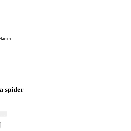
 a spider
6 …