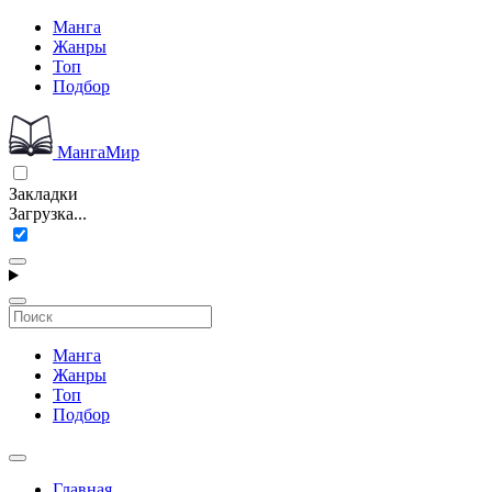
Манга
Жанры
Топ
Подбор
МангаМир
Закладки
Загрузка...
Манга
Жанры
Топ
Подбор
Главная