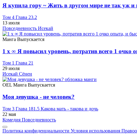
Я купила гору ~ Жить в другом мире не так уж и 
Том 4 Глава 23.2
13 июля
Повседневность
Исекай
Манга
Выпускается
1 x ∞ Я повысил уровень, потратив всего 1 очко 
Том 1 Глава 21
29 июля
Исекай
Сёнен
OEL Манга
Выпускается
Моя девушка - не человек?
Том 3 Глава 181.5 Какова мать - такова и дочь
22 мая
Комедия
Повседневность
Политика конфиденциальности
Условия использования
Правоо