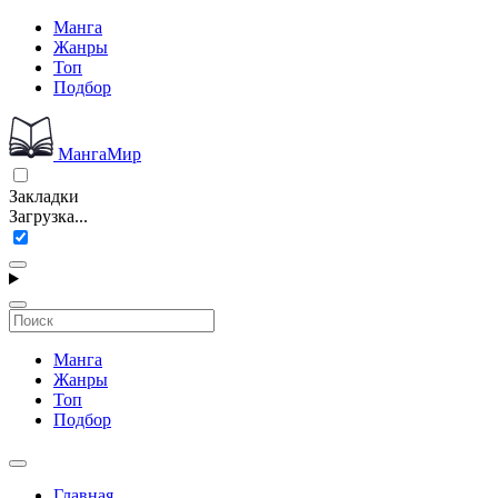
Манга
Жанры
Топ
Подбор
МангаМир
Закладки
Загрузка...
Манга
Жанры
Топ
Подбор
Главная