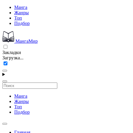
Манга
Жанры
Топ
Подбор
МангаМир
Закладки
Загрузка...
Манга
Жанры
Топ
Подбор
Главная