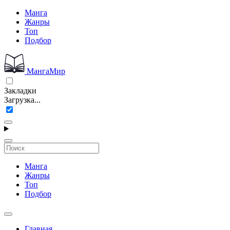
Манга
Жанры
Топ
Подбор
МангаМир
Закладки
Загрузка...
Манга
Жанры
Топ
Подбор
Главная