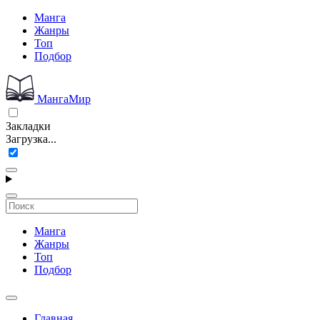
Манга
Жанры
Топ
Подбор
МангаМир
Закладки
Загрузка...
Манга
Жанры
Топ
Подбор
Главная