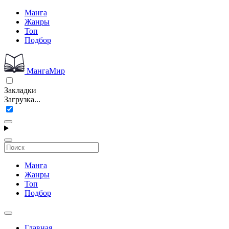
Манга
Жанры
Топ
Подбор
МангаМир
Закладки
Загрузка...
Манга
Жанры
Топ
Подбор
Главная