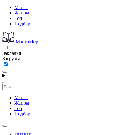
Манга
Жанры
Топ
Подбор
МангаМир
Закладки
Загрузка...
Манга
Жанры
Топ
Подбор
Главная