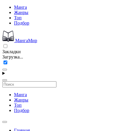
Манга
Жанры
Топ
Подбор
МангаМир
Закладки
Загрузка...
Манга
Жанры
Топ
Подбор
Главная