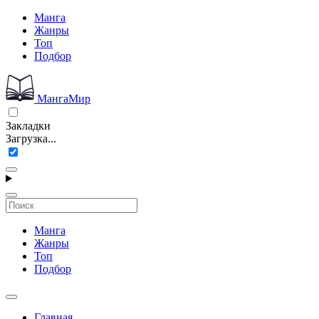
Манга
Жанры
Топ
Подбор
МангаМир
Закладки
Загрузка...
Манга
Жанры
Топ
Подбор
Главная