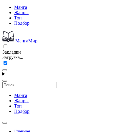
Манга
Жанры
Топ
Подбор
МангаМир
Закладки
Загрузка...
Манга
Жанры
Топ
Подбор
Главная