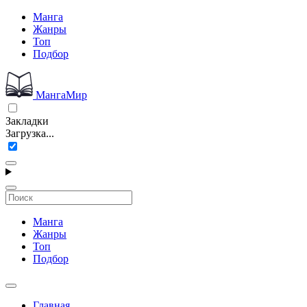
Манга
Жанры
Топ
Подбор
МангаМир
Закладки
Загрузка...
Манга
Жанры
Топ
Подбор
Главная