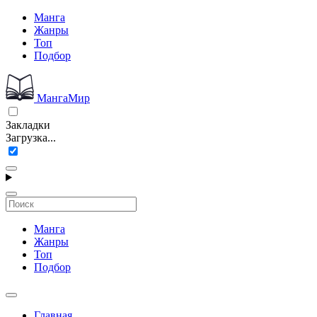
Манга
Жанры
Топ
Подбор
МангаМир
Закладки
Загрузка...
Манга
Жанры
Топ
Подбор
Главная