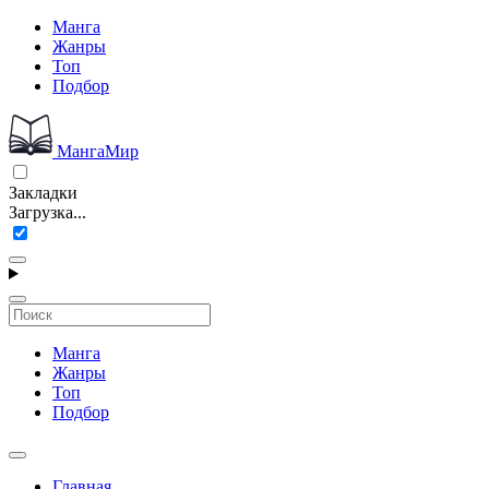
Манга
Жанры
Топ
Подбор
МангаМир
Закладки
Загрузка...
Манга
Жанры
Топ
Подбор
Главная