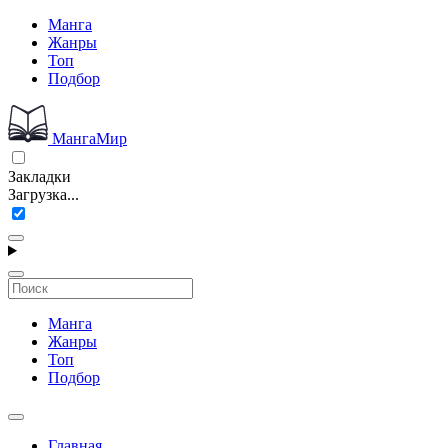
Манга
Жанры
Топ
Подбор
МангаМир
Закладки
Загрузка...
Манга
Жанры
Топ
Подбор
Главная