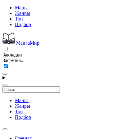
Манга
Жанры
Топ
Подбор
МангаМир
Закладки
Загрузка...
Манга
Жанры
Топ
Подбор
Главная