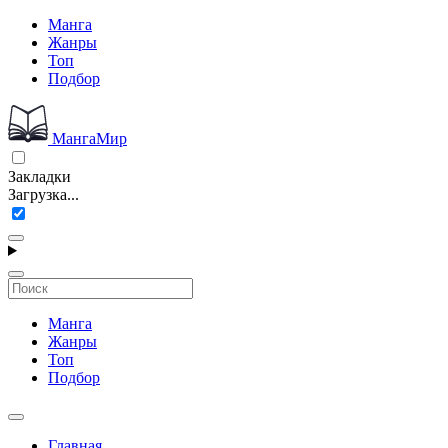
Манга
Жанры
Топ
Подбор
МангаМир
Закладки
Загрузка...
Манга
Жанры
Топ
Подбор
Главная