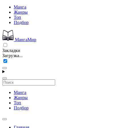
Манга
Жанры
Топ
Подбор
МангаМир
Закладки
Загрузка...
Манга
Жанры
Топ
Подбор
Главная