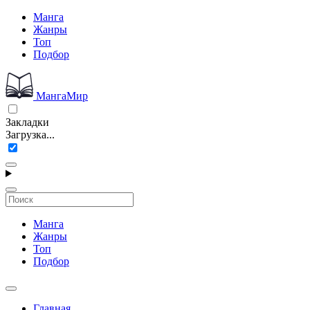
Манга
Жанры
Топ
Подбор
МангаМир
Закладки
Загрузка...
Манга
Жанры
Топ
Подбор
Главная