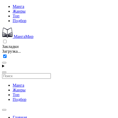
Манга
Жанры
Топ
Подбор
МангаМир
Закладки
Загрузка...
Манга
Жанры
Топ
Подбор
Главная