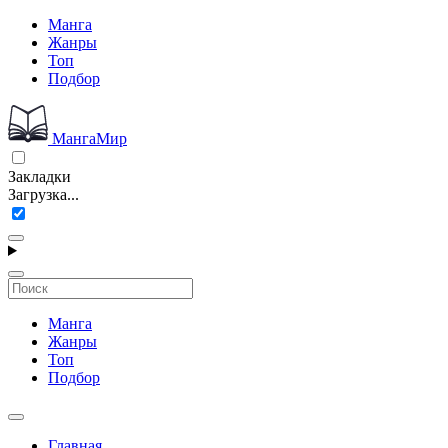
Манга
Жанры
Топ
Подбор
МангаМир
Закладки
Загрузка...
Манга
Жанры
Топ
Подбор
Главная