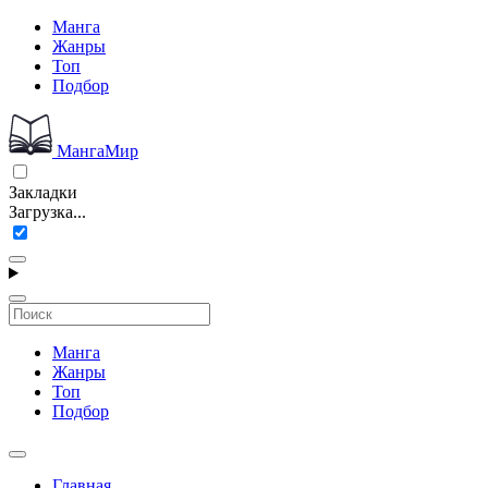
Манга
Жанры
Топ
Подбор
МангаМир
Закладки
Загрузка...
Манга
Жанры
Топ
Подбор
Главная