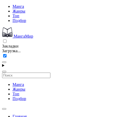
Манга
Жанры
Топ
Подбор
МангаМир
Закладки
Загрузка...
Манга
Жанры
Топ
Подбор
Главная