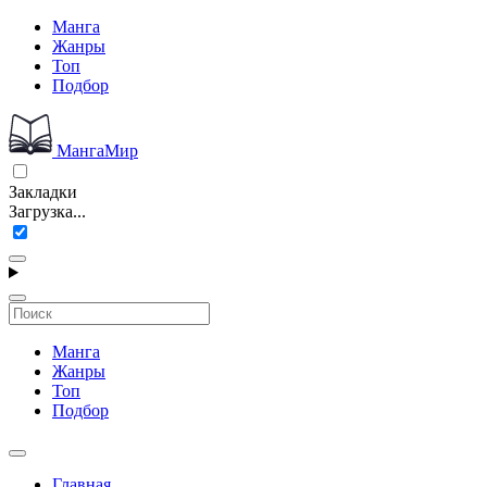
Манга
Жанры
Топ
Подбор
МангаМир
Закладки
Загрузка...
Манга
Жанры
Топ
Подбор
Главная