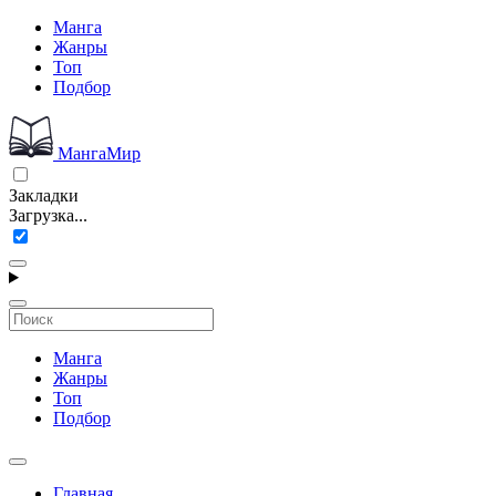
Манга
Жанры
Топ
Подбор
МангаМир
Закладки
Загрузка...
Манга
Жанры
Топ
Подбор
Главная