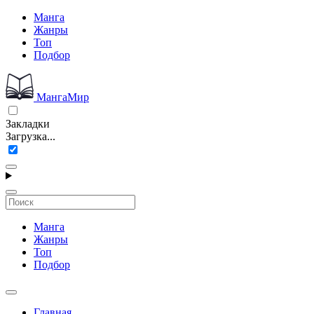
Манга
Жанры
Топ
Подбор
МангаМир
Закладки
Загрузка...
Манга
Жанры
Топ
Подбор
Главная