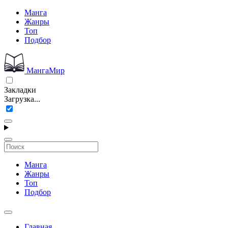
Манга
Жанры
Топ
Подбор
МангаМир
Закладки
Загрузка...
Манга
Жанры
Топ
Подбор
Главная