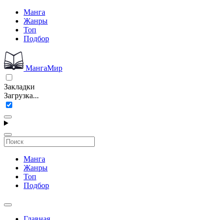
Манга
Жанры
Топ
Подбор
МангаМир
Закладки
Загрузка...
Манга
Жанры
Топ
Подбор
Главная