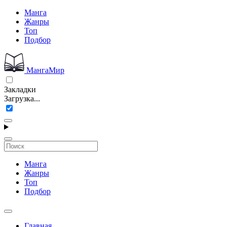
Манга
Жанры
Топ
Подбор
МангаМир
Закладки
Загрузка...
Манга
Жанры
Топ
Подбор
Главная