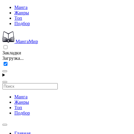
Манга
Жанры
Топ
Подбор
МангаМир
Закладки
Загрузка...
Манга
Жанры
Топ
Подбор
Главная