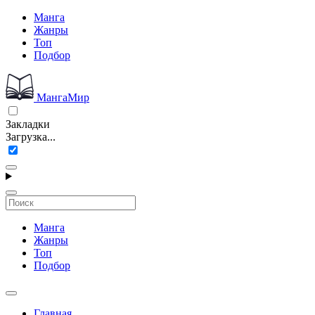
Манга
Жанры
Топ
Подбор
МангаМир
Закладки
Загрузка...
Манга
Жанры
Топ
Подбор
Главная