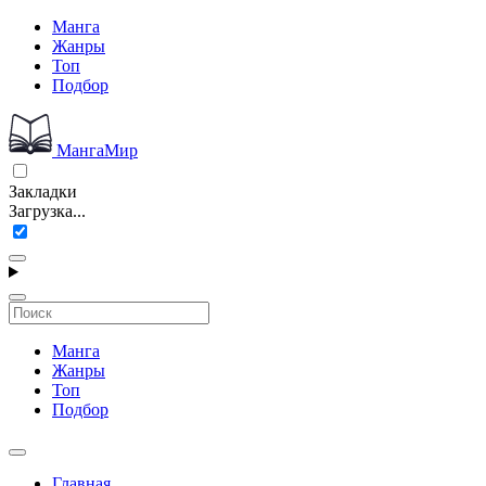
Манга
Жанры
Топ
Подбор
МангаМир
Закладки
Загрузка...
Манга
Жанры
Топ
Подбор
Главная