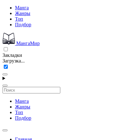
Манга
Жанры
Топ
Подбор
МангаМир
Закладки
Загрузка...
Манга
Жанры
Топ
Подбор
Главная