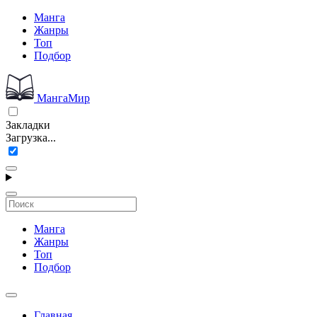
Манга
Жанры
Топ
Подбор
МангаМир
Закладки
Загрузка...
Манга
Жанры
Топ
Подбор
Главная