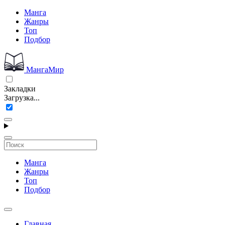
Манга
Жанры
Топ
Подбор
МангаМир
Закладки
Загрузка...
Манга
Жанры
Топ
Подбор
Главная