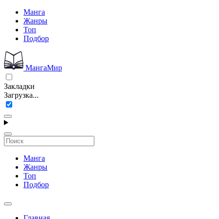
Манга
Жанры
Топ
Подбор
МангаМир
Закладки
Загрузка...
Манга
Жанры
Топ
Подбор
Главная