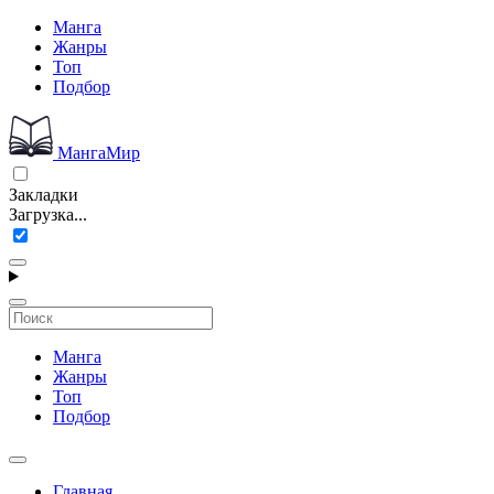
Манга
Жанры
Топ
Подбор
МангаМир
Закладки
Загрузка...
Манга
Жанры
Топ
Подбор
Главная