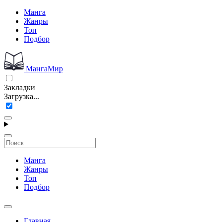
Манга
Жанры
Топ
Подбор
МангаМир
Закладки
Загрузка...
Манга
Жанры
Топ
Подбор
Главная