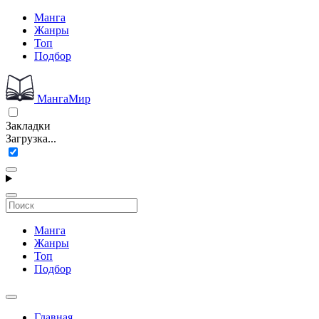
Манга
Жанры
Топ
Подбор
МангаМир
Закладки
Загрузка...
Манга
Жанры
Топ
Подбор
Главная