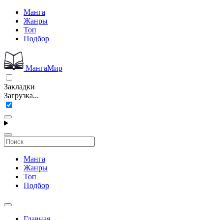
Манга
Жанры
Топ
Подбор
МангаМир
Закладки
Загрузка...
Манга
Жанры
Топ
Подбор
Главная